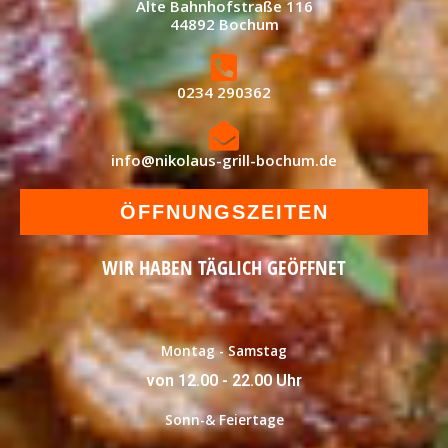
Alte Bahnhofstraße 116
44892 Bochum
0234 290362
info@nikolaus-grill-bochum.de
ÖFFNUNGSZEITEN
WIR HABEN TÄGLICH GEÖFFNET
Montag - Samstag
von 12.00 - 22.00 Uhr
Sonn-& Feiertage