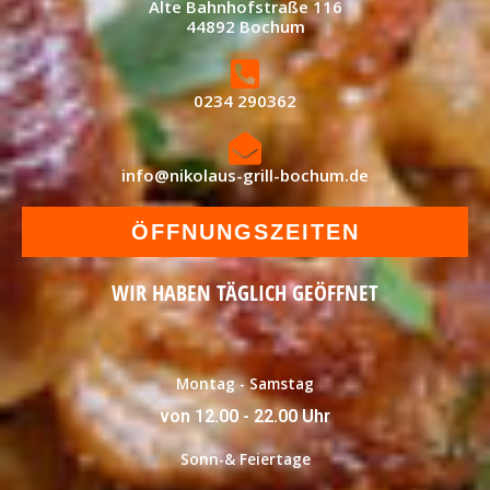
Alte Bahnhofstraße 116
44892 Bochum
0234 290362
info@nikolaus-grill-bochum.de
ÖFFNUNGSZEITEN
WIR HABEN TÄGLICH GEÖFFNET
Montag - Samstag
von 12.00 - 22.00 Uhr
Sonn-& Feiertage