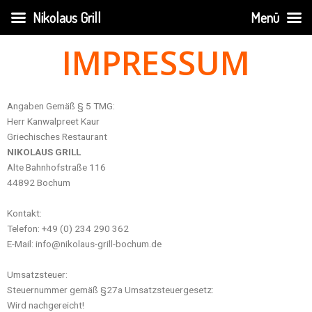
Zum
Nikolaus Grill
Menü
Inhalt
springen
IMPRESSUM
Angaben Gemäß § 5 TMG:
Herr Kanwalpreet Kaur
Griechisches Restaurant
NIKOLAUS GRILL
Alte Bahnhofstraße 116
44892 Bochum
Kontakt:
Telefon: +49 (0) 234 290 362
E-Mail: info@nikolaus-grill-bochum.de
Umsatzsteuer:
Steuernummer gemäß §27a Umsatzsteuergesetz:
Wird nachgereicht!