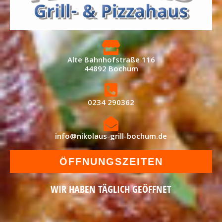
Alte Bahnhofstraße 116
44892 Bochum
0234 290362
info@nikolaus-grill-bochum.de
ÖFFNUNGSZEITEN
WIR HABEN TÄGLICH GEÖFFNET