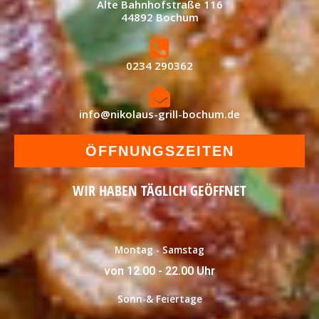
Alte Bahnhofstraße 116
44892 Bochum
0234 290362
info@nikolaus-grill-bochum.de
ÖFFNUNGSZEITEN
WIR HABEN TÄGLICH GEÖFFNET
Montag - Samstag
von 12.00 - 22.00 Uhr
Sonn-& Feiertage