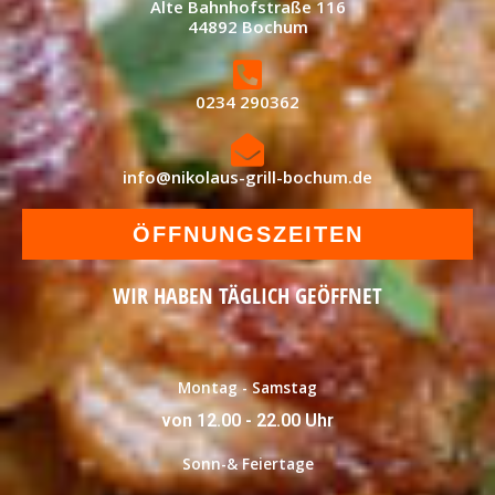
Alte Bahnhofstraße 116
44892 Bochum
0234 290362
info@nikolaus-grill-bochum.de
ÖFFNUNGSZEITEN
WIR HABEN TÄGLICH GEÖFFNET
Montag - Samstag
von 12.00 - 22.00 Uhr
Sonn-& Feiertage