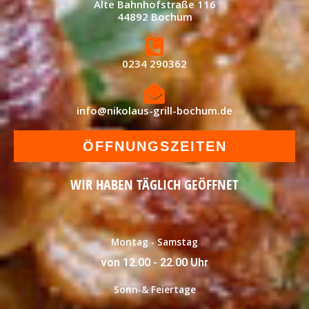
Alte Bahnhofstraße 116
44892 Bochum
0234 290362
info@nikolaus-grill-bochum.de
ÖFFNUNGSZEITEN
WIR HABEN TÄGLICH GEÖFFNET
Montag - Samstag
von 12.00 - 22.00 Uhr
Sonn-& Feiertage