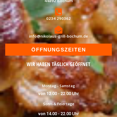
44892 Bochum
0234 290362
info@nikolaus-grill-bochum.de
ÖFFNUNGSZEITEN
WIR HABEN TÄGLICH GEÖFFNET
Montag - Samstag
von 12.00 - 22.00 Uhr
Sonn-& Feiertage
von 14.00 - 22.00 Uhr