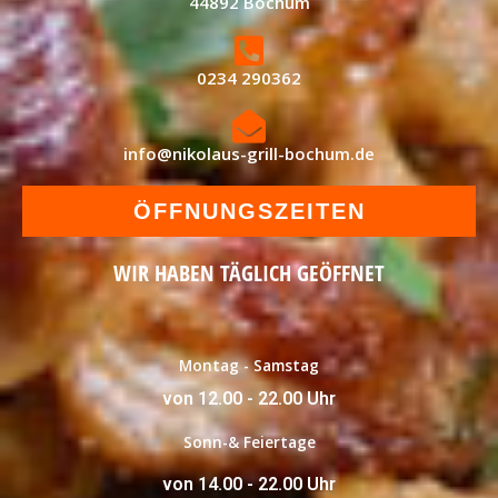
44892 Bochum
0234 290362
info@nikolaus-grill-bochum.de
ÖFFNUNGSZEITEN
WIR HABEN TÄGLICH GEÖFFNET
Montag - Samstag
von 12.00 - 22.00 Uhr
Sonn-& Feiertage
von 14.00 - 22.00 Uhr