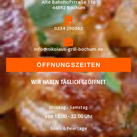
Alte Bahnhofstraße 116
44892 Bochum
0234 290362
info@nikolaus-grill-bochum.de
ÖFFNUNGSZEITEN
WIR HABEN TÄGLICH GEÖFFNET
Montag - Samstag
von 12.00 - 22.00 Uhr
Sonn-& Feiertage