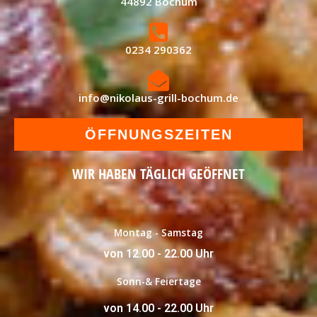
44892 Bochum
0234 290362
info@nikolaus-grill-bochum.de
ÖFFNUNGSZEITEN
WIR HABEN TÄGLICH GEÖFFNET
Montag - Samstag
von 12.00 - 22.00 Uhr
Sonn-& Feiertage
von 14.00 - 22.00 Uhr