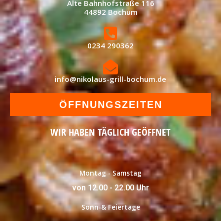
Alte Bahnhofstraße 116
44892 Bochum
0234 290362
info@nikolaus-grill-bochum.de
ÖFFNUNGSZEITEN
WIR HABEN TÄGLICH GEÖFFNET
Montag - Samstag
von 12.00 - 22.00 Uhr
Sonn-& Feiertage