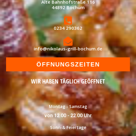
Alte Bahnhofstraße 116
44892 Bochum
0234 290362
info@nikolaus-grill-bochum.de
ÖFFNUNGSZEITEN
WIR HABEN TÄGLICH GEÖFFNET
Montag - Samstag
von 12.00 - 22.00 Uhr
Sonn-& Feiertage