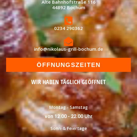
Alte Bahnhofstraße 116
44892 Bochum
0234 290362
info@nikolaus-grill-bochum.de
ÖFFNUNGSZEITEN
WIR HABEN TÄGLICH GEÖFFNET
Montag - Samstag
von 12.00 - 22.00 Uhr
Sonn-& Feiertage