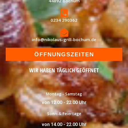
44892 Bochum
0234 290362
info@nikolaus-grill-bochum.de
ÖFFNUNGSZEITEN
WIR HABEN TÄGLICH GEÖFFNET
Montag - Samstag
von 12.00 - 22.00 Uhr
Sonn-& Feiertage
von 14.00 - 22.00 Uhr