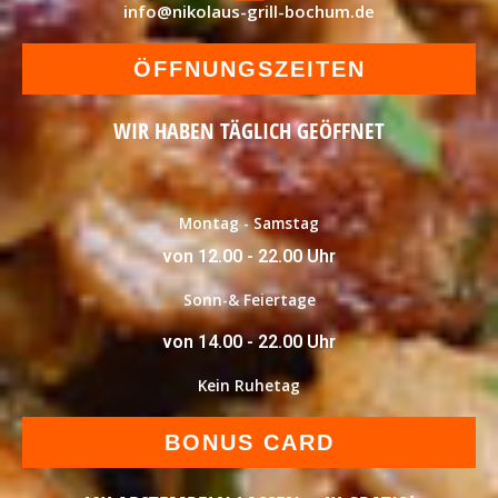
info@nikolaus-grill-bochum.de
ÖFFNUNGSZEITEN
WIR HABEN TÄGLICH GEÖFFNET
Montag - Samstag
von 12.00 - 22.00 Uhr
Sonn-& Feiertage
von 14.00 - 22.00 Uhr
Kein Ruhetag
BONUS CARD